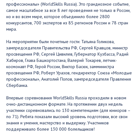
профессионалы» (WorldSkills Russia). Это грандиозное событие,
самое масштабное за все 8 лет проведения не только в России,
но и во всем мире, которое объединило более 2800
конкурсантов, 700 экспертов из 85 регионов России и 78 стран
мира.
На мероприятии были почетные гости: Татьяна Голикова,
зампредседателя Правительства РФ, Сергей Кравцов, министр
просвещения РФ, Сергей Цивилев, Губернатор Кузбасса, Радий
Хабиров, Глава Башкортостана, Валерий Токарев, летчик-
космонавт РФ, Герой России, Виктор Басюк, замминистра
просвещения РФ, Роберт Уразов, гендиректор Союза «Молодые
профессионалы», Анатолий Попов, зампредседателя Правления
Сбербанка.
Впервые соревнования WorldSkills Russia проходили в новом
очно-дистанционном формате. На протяжении двух недель
участники соревновались по 130 компетенциям (для юниоров –
по 71). Ребята показали высокий уровень подготовки, все свои
знания и умения, мастерство и выдержку. Участников
поддерживало более 130 000 болельщиков!