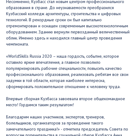
Несомненно, Кузбасс стал новым центром профессионального
образования в стране. До неузнаваемости преобразился
Кузбасский колледж архитектуры, строительства и цифровых
технологий. В рекордные сроки он был капитально
отремонтирован и оснащен современным высокотехнологичным
оборудованием. Зданию вернули первозданный величественный
облик. Именно здесь и находился главный центр проведения
чемпионата.
«WorldSkills Russia 2020 – наша гордость, событие, которое
оставило яркие впечатления, а главное позволило
популяризировать рабочие специальности, повысить качество
профессионального образования, реализовать ребятам все свои
задумки в той области, которая наиболее интересна,
сформировать положительное отношение к человеку труда.
Впервые сборная Кузбасса завоевала второе общекомандное
место! Гордимся таким результатом!
Благодарим наших участников, экспертов, тренеров,
болельщиков, организаторов за проведение такого
замечательного праздника!» - отметила председатель Совета по
вопросам попечительства в социальной сфере Кузбасса Анна