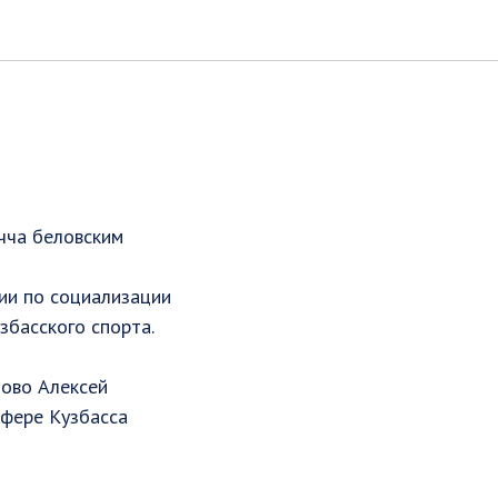
чча беловским
ии по социализации
збасского спорта.
лово Алексей
сфере Кузбасса