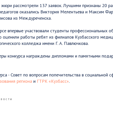
 жюри рассмотрели 137 заявок. Лучшими признаны 20 ра
педагогов оказались Виктория Мелентьева и Максим Фа
рисова из Междуреченска.
урсе впервые участвовали студенты профессиональных о
о оценили работы ребят из филиалов Кузбасского меди
гического колледжа имени Г. А. Павлючкова.
еры конкурса награждены дипломами и памятными пода
рса - Совет по вопросам попечительства в социальной с
зования региона
и
ГТРК «Кузбасс»
.
ОВОСТИ