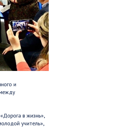
нного и
 между
 «Дорога в жизнь»,
молодой учитель»,