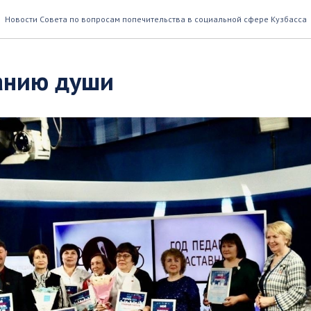
Новости Совета по вопросам попечительства в социальной сфере Кузбасса
анию души