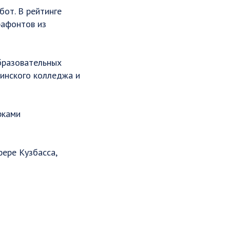
бот. В рейтинге
рафонтов из
бразовательных
цинского колледжа и
рками
фере Кузбасса,