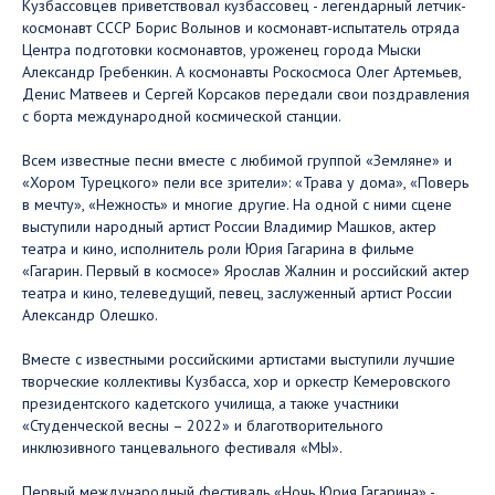
Кузбассовцев приветствовал кузбассовец - легендарный летчик-
космонавт СССР Борис Волынов и космонавт-испытатель отряда
Центра подготовки космонавтов, уроженец города Мыски
Александр Гребенкин. А космонавты Роскосмоса Олег Артемьев,
Денис Матвеев и Сергей Корсаков передали свои поздравления
с борта международной космической станции.
Всем известные песни вместе с любимой группой «Земляне» и
«Хором Турецкого» пели все зрители»: «Трава у дома», «Поверь
в мечту», «Нежность» и многие другие. На одной с ними сцене
выступили народный артист России Владимир Машков, актер
театра и кино, исполнитель роли Юрия Гагарина в фильме
«Гагарин. Первый в космосе» Ярослав Жалнин и российский актер
театра и кино, телеведущий, певец, заслуженный артист России
Александр Олешко.
Вместе с известными российскими артистами выступили лучшие
творческие коллективы Кузбасса, хор и оркестр Кемеровского
президентского кадетского училища, а также участники
«Студенческой весны – 2022» и благотворительного
инклюзивного танцевального фестиваля «МЫ».
Первый международный фестиваль «Ночь Юрия Гагарина» -