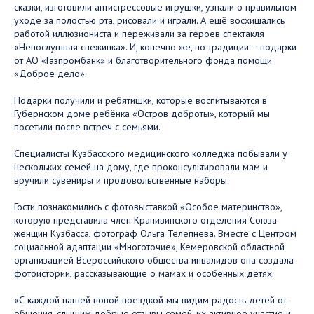
сказки, изготовили антистрессовые игрушки, узнали о правильном
уходе за полостью рта, рисовали и играли. А ещё восхищались
работой иллюзиониста и переживали за героев спектакля
«Непослушная снежинка». И, конечно же, по традиции – подарки
от АО «Газпромбанк» и благотворительного фонда помощи
«Доброе дело».
Подарки получили и ребятишки, которые воспитываются в
Губернском доме ребёнка «Остров доброты», который мы
посетили после встреч с семьями.
Специалисты Кузбасского медицинского колледжа побывали у
нескольких семей на дому, где проконсультировали мам и
вручили сувениры и продовольственные наборы.
Гости познакомились с фотовыставкой «Особое материнство»,
которую представила член Крапивинского отделения Союза
женщин Кузбасса, фотограф Ольга Телепнева. Вместе с Центром
социальной адаптации «Многоточие», Кемеровской областной
организацией Всероссийского общества инвалидов она создала
фотоистории, рассказывающие о мамах и особенных детях.
«С каждой нашей новой поездкой мы видим радость детей от
общения, слышим добрые отзывы семей, их активное участие и