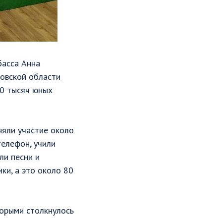
басса Анна
ровской области
10 тысяч юных
няли участие около
телефон, учили
ли песни и
ки, а это около 80
торыми столкнулось