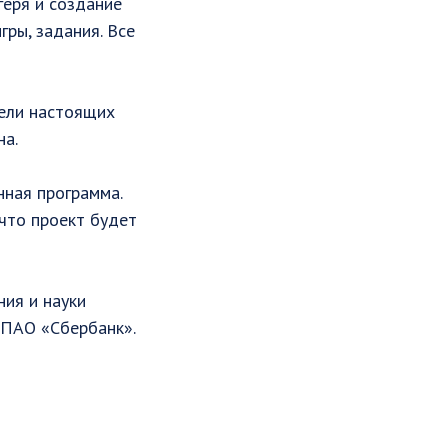
геря и создание
гры, задания. Все
рели настоящих
на.
нная программа.
 что проект будет
ия и науки
 ПАО «Сбербанк».