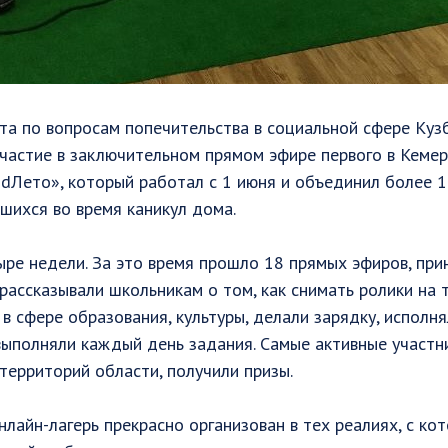
та по вопросам попечительства в социальной сфере Куз
частие в заключительном прямом эфире первого в Кеме
dЛето», который работал с 1 июня и объединил более 
вшихся во время каникул дома.
ре недели. За это время прошло 18 прямых эфиров, при
 рассказывали школьникам о том, как снимать ролики на 
в сфере образования, культуры, делали зарядку, исполня
выполняли каждый день задания. Самые активные участни
территорий области, получили призы.
нлайн-лагерь прекрасно организован в тех реалиях, с ко