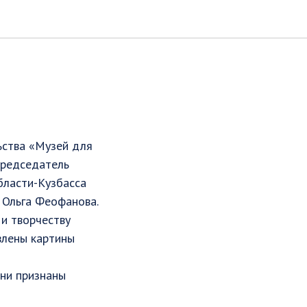
ьства «Музей для
председатель
бласти-Кузбасса
 Ольга Феофанова.
и творчеству
влены картины
Они признаны