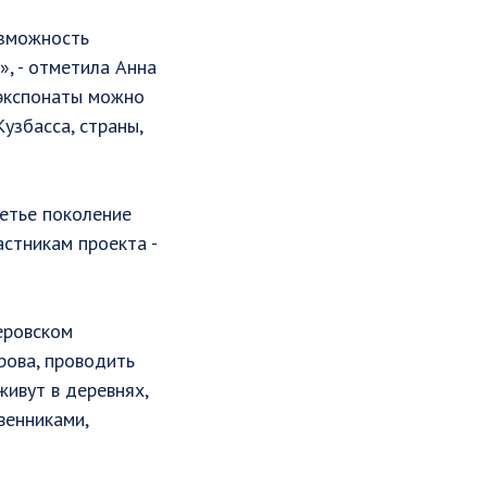
озможность
», - отметила Анна
 экспонаты можно
узбасса, страны,
етье поколение
стникам проекта -
еровском
рова, проводить
ивут в деревнях,
венниками,