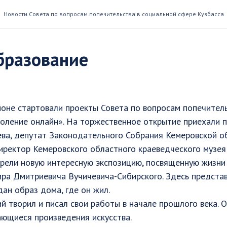
Новости Совета по вопросам попечительства в социальной сфере Кузбасса
образование
йоне стартовали проекты Совета по вопросам попечител
коление онлайн». На торжественное открытие приехали 
ева, депутат Законодательного Собрания Кемеровской о
иректор Кемеровского областного краеведческого музея
рели новую интересную экспозицию, посвященную жизни 
ра Дмитриевича Вучичевича-Сибирского. Здесь предста
дан образ дома, где он жил. ⠀
й творил и писал свои работы в начале прошлого века. 
ающиеся произведения искусства. ⠀