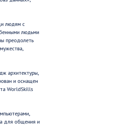
щи людям с
обенными людьми
бны преодолеть
 мужества,
дж архитектуры,
рован и оснащен
а WorldSkills
омпьютерами,
ва для общения и