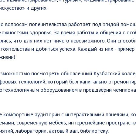
скусство» и других.
по вопросам попечительства работает под эгидой помо
можностями здоровья. За время работы и общения с ос
лись, что для них нет ничего невозможного. Они спосо
оятельства и добиться успеха. Каждый из них - пример
 жизни!
зможностью посмотреть обновленный Кузбасский колле
фровых технологий, который был капитально отремонти
отехнологичным оборудованием в преддверии чемпионат
ые комфортные аудитории с интерактивными панелями, к
емами, современную мебель, интереснейшие пространст
тий, лаборатории, актовый зал, библиотеку.