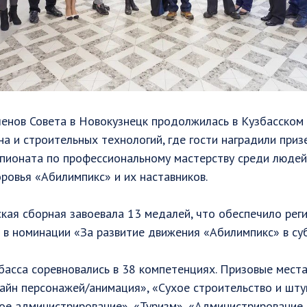
ленов Совета в Новокузнецк продолжилась в Кузбасском
на и строительных технологий, где гости наградили приз
пионата по профессиональному мастерству среди людей
овья «Абилимпикс» и их наставников.
ская сборная завоевала 13 медалей, что обеспечило реги
 в номинации «За развитие движения «Абилимпикс» в су
асса соревновались в 38 компетенциях. Призовые места
йн персонажей/анимация», «Сухое строительство и шт
ое администрирование», «Туризм», «Администрирование 