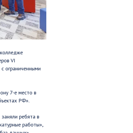
 колледже
еров VI
 с ограниченными
ону 7-е место в
бъектах РФ».
 заняли ребята в
укатурные работы»,
баз данных»,