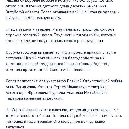
Михаил Сидорович воевал в Республике Беларусь, где спас
около 300 детей из детского дома деревни Быковщина
Витебской области. После окончания войны он стал писателем и
выпустил замечательную книгу.
«Наша задача – увековечить ту память, то прошлое, которое
пережил советский народ. Трудности и тяготы жизни, которые
прошли люди, не могут оставить никого равнодушным.
Особую гордость вызывает то, что в проекте приняли участие
ветераны. Низкий поклон и вечная благодарность за их
самоотверженный труд, за искреннюю любовь к Родине», -
отметила председатель Совета Анна Цивилева.
Совет подготовил для участников Великой Отечественной войны
Анны Васильевны Котенко, Сергея Ивановича Мещерякова,
Александра Фроловича Шураева, Анатолия Михайловича
Терехова памятные видеокниги.
Но Сергей Иванович, к сожалению, не дожил до сегодняшнего
торжественного события. Почтили минутой молчания память всех
погибших в годы Великой Отечественной войны, наших
ветеранов.