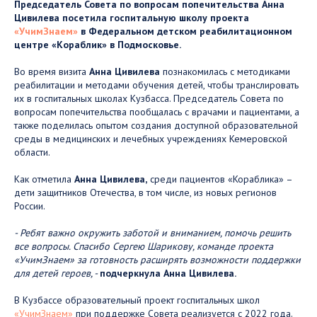
Председатель Совета по вопросам попечительства Анна
Цивилева посетила госпитальную школу проекта
«УчимЗнаем»
в Федеральном детском реабилитационном
центре «Кораблик» в Подмосковье.
Во время визита
Анна Цивилева
познакомилась с методиками
реабилитации и методами обучения детей, чтобы транслировать
их в госпитальных школах Кузбасса. Председатель Совета по
вопросам попечительства пообщалась с врачами и пациентами, а
также поделилась опытом создания доступной образовательной
среды в медицинских и лечебных учреждениях Кемеровской
области.
Как отметила
Анна Цивилева,
среди пациентов «Кораблика» –
дети защитников Отечества, в том числе, из новых регионов
России.
- Ребят важно окружить заботой и вниманием, помочь решить
все вопросы. Спасибо Сергею Шарикову, команде проекта
«УчимЗнаем» за готовность расширять возможности поддержки
для детей героев, -
подчеркнула Анна Цивилева.
В Кузбассе образовательный проект госпитальных школ
«УчимЗнаем»
при поддержке Совета реализуется с 2022 года.