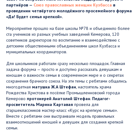
партнёров —
Союз православных женщин Кузбасса
в
проведении четвёртого молодёжного просемейного форума
«Да! Будет семья крепкой».
Мероприятие прошло на базе школы №78 и объединило более
ста учеников из разных учебных заведений Кемерова, 120
советников директоров по воспитанию и взаимодействию с
детскими общественными объединениями школ Кузбасса и
муниципальных координаторов.
Для школьников работали сразу несколько площадок. Главная
задача форума — просто и доступно рассказать девушкам и
юношам о важности семьи в современном мире и о секретах
сохранения брачного союза. На эти темы с ребятами общались
многодетная
матушка Ж.А Штефан
, настоятель храма
Рождества Христова в посёлке Промышленновский города
Кемерово
протоиерей Анатолий Штефан
.
Педагог-
просветитель Марина Картавая
провела для
старшеклассников мастер-класс «Курс на крепкую семью».
Вместе с ребятами они выстраивали модель правильных
взаимоотношений юношей и девушек для создания крепкой
семьи.