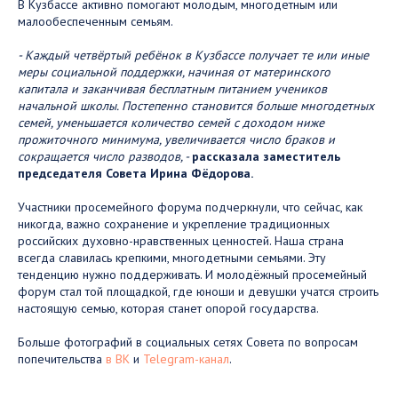
В Кузбассе активно помогают молодым, многодетным или
малообеспеченным семьям.
- Каждый четвёртый ребёнок в Кузбассе получает те или иные
меры социальной поддержки, начиная от материнского
капитала и заканчивая бесплатным питанием учеников
начальной школы. Постепенно становится больше многодетных
семей, уменьшается количество семей с доходом ниже
прожиточного минимума, увеличивается число браков и
сокращается число разводов, -
рассказала заместитель
председателя Совета Ирина Фёдорова.
Участники просемейного форума подчеркнули, что сейчас, как
никогда, важно сохранение и укрепление традиционных
российских духовно-нравственных ценностей. Наша страна
всегда славилась крепкими, многодетными семьями. Эту
тенденцию нужно поддерживать. И молодёжный просемейный
форум стал той площадкой, где юноши и девушки учатся строить
настоящую семью, которая станет опорой государства.
Больше фотографий в социальных сетях Совета по вопросам
попечительства
в ВК
и
Telegram-канал
.