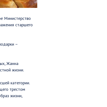
ое Министерство
важения старшего
подарки –
ых, Жанна
стной жизни.
сшей категории.
ющего трестом
образ жизни,