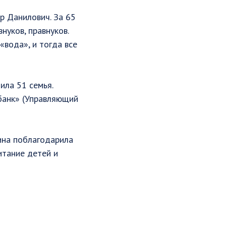
р Данилович. За 65
нуков, правнуков.
«вода», и тогда все
ила 51 семья.
банк» (Управляющий
ина поблагодарила
итание детей и