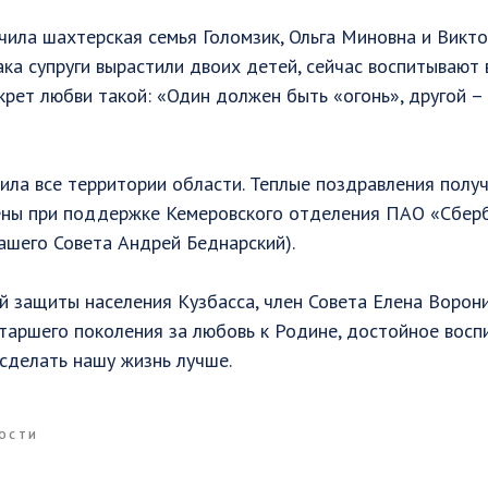
ила шахтерская семья Голомзик, Ольга Миновна и Викто
ака супруги вырастили двоих детей, сейчас воспитывают в
крет любви такой: «Один должен быть «огонь», другой – 
ила все территории области. Теплые поздравления получ
ны при поддержке Кемеровского отделения ПАО «Сбер
ашего Совета Андрей Беднарский).
й защиты населения Кузбасса, член Совета Елена Ворон
аршего поколения за любовь к Родине, достойное восп
 сделать нашу жизнь лучше.
ОСТИ