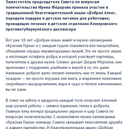
Заместитель председателя Совета по вопросам
попечительства Ирина Фёдорова приняла участие в
традиционной благотворительной акции «Добрая ёлка»,
передала подарки и детское питание для ребятишек,
проходящих лечение в детском отделении Кемеровского
противотуберкулёзного диспансера.
Вот уже 18 лет «Добрая ёлка» живёт в музее-заповеднике
«Красная Горка» и с каждым годом становится всё масштабнее,
объединяя сердца неравнодушных людей. Это не просто акция,
а настоящая эстафета добра, в которой участвуют партнёры,
попечители и друзья музея. Словно десант Дедов Морозов, они
приезжают с подарками, улыбками и верой в то, что даже
маленькое доброе дело сможет изменить чью-то жизнь. Каждый
подарок — не просто игрушка или книга, а искреннее пожелание
скорейшего выздоровления, вера в чудо и тёплое напоминание:
вы не одни.
В ответ на заботу и щедрость каждый гость получает ёлочный
шар ручной работы — символ единения, тепла и доброты.
Главную ёлку вечера традиционно украсил и шар Совета по
вопросам попечительства. С коллективом музея-заповедника
«Красная Горка» команду Совета связывает многолетняя дружба
и давнее партнёрство. И благотворительная акция «Добрая