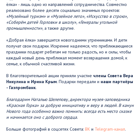
ёлка» - лишь одно из направлений сотрудничества. Совместно
реализовано более десяти социально значимых проектов:
«Музейный туризм» и «Музейное лето», «Искусство в строю»,
«Соберём детей Горловки в школу», «Генералы угольной
промышленности»
, а также другие.
«Добрая ёлка» завершится новогодними утренниками. И дети
получат свои подарки. Искренне надеемся, что приближающиеся
праздники подарят ребятам не только радость, но и силы, чтобы
каждый новый день приближал момент возвращения домой, к
семье, к обычной счастливой жизни.
В благотворительной акции приняли участие
члены Совета Вера
Никулина и Ирина Крым
. Подарки передали и
наши партнёры
- Газпромбанк
.
Благодарим Наталью Шелепову, директора музея-заповедника
«Красная Горка» за добрую инициативу и веру в людей. В канун
Нового года особенно важно помнить: всегда есть место сказке
и начинается оно с доброго сердца.
Больше фотографий в соцсетях Совета:
ВК
и
Telegram-канал
.