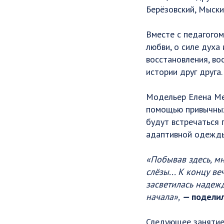
Берёзовский, Мыски
Вместе с педагогом
любви, о силе духа
восстановления, во
истории друг друга
Модельер Елена Мел
помощью привычных 
будут встречаться
адаптивной одежды
«Побывав здесь, мн
слёзы... К концу в
засветилась надеж
начала»,
—
поделил
Следующее занятие 