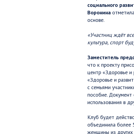
социального разви
Воронина
отметила 
основе.
«Участниц ждёт вс
культура, спорт бу
Заместитель пред
что к проекту прис
центр «Здоровье и 
«Здоровье и разви
с семьями участни
пособие. Документ
использования в др
Клуб будет действо
объединила более 
женщины из других 