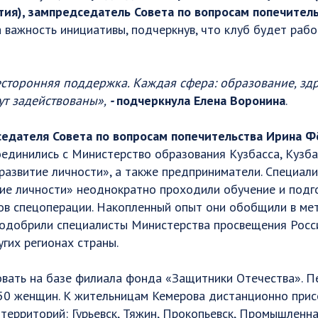
тия), зампредседатель Совета по вопросам попечитель
важность инициативы, подчеркнув, что клуб будет рабо
есторонняя поддержка. Каждая сфера: образование, зд
дут задействованы»,
-
подчеркнула Елена Воронина
.
седателя Совета по вопросам попечительства Ирина 
оединились с Министерство образования Кузбасса, Кузб
развитие личности», а также предприниматели. Специал
тие личности» неоднократно проходили обучение и подг
ков спецоперации. Накопленный опыт они обобщили в ме
 одобрили специалисты Министерства просвещения Росс
угих регионах страны.
вать на базе филиала фонда «Защитники Отечества». П
50 женщин. К жительницам Кемерова дистанционно при
территорий: Гурьевск, Тяжин, Прокопьевск, Промышленная