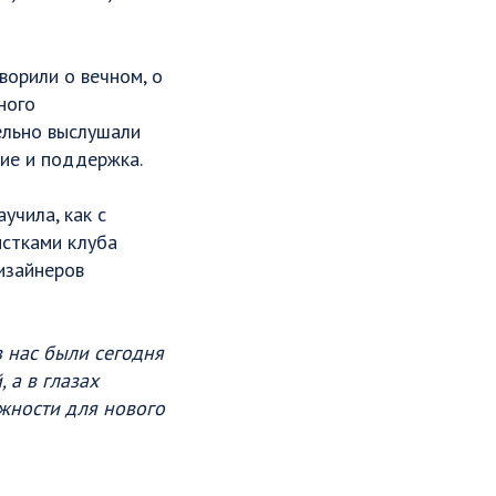
ворили о вечном, о
ного
ельно выслушали
ие и поддержка.
учила, как с
истками клуба
изайнеров
з нас были сегодня
 а в глазах
ожности для нового