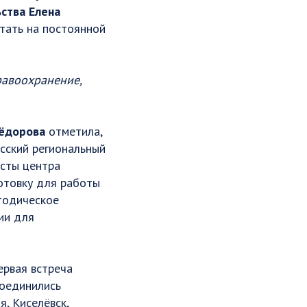
ства Елена
тать на постоянной
равоохранение,
Фёдорова
отметила,
асский региональный
исты центра
отовку для работы
тодическое
ии для
ервая встреча
соединились
, Киселёвск,