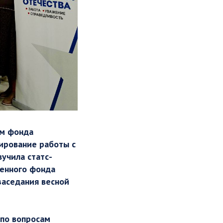
ом фонда
ирование работы с
учила статс-
венного фонда
заседания весной
(по вопросам