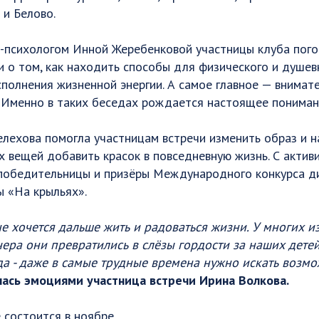
 и Белово.
-психологом Инной Жеребенковой участницы клуба пого
 и о том, как находить способы для физического и душев
сполнения жизненной энергии. А самое главное — внимат
. Именно в таких беседах рождается настоящее пониман
ехова помогла участницам встречи изменить образ и на
вещей добавить красок в повседневную жизнь. С актив
 победительницы и призёры Международного конкурса д
 «На крыльях».
е хочется дальше жить и радоваться жизни. У многих и
ечера они превратились в слёзы гордости за наших детей,
да - даже в самые трудные времена нужно искать возм
ась эмоциями участница встречи Ирина Волкова.
состоится в ноябре.