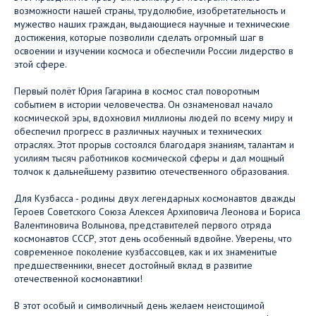
возможности нашей страны, трудолюбие, изобретательность и
мужество наших граждан, выдающиеся научные и технические
достижения, которые позволили сделать огромный шаг в
освоении и изучении космоса и обеспечили России лидерство в
этой сфере.
Первый полёт Юрия Гагарина в космос стал поворотным
событием в истории человечества. Он ознаменовал начало
космической эры, вдохновил миллионы людей по всему миру и
обеспечил прогресс в различных научных и технических
отраслях. Этот прорыв состоялся благодаря знаниям, талантам и
усилиям тысяч работников космической сферы и дал мощный
толчок к дальнейшему развитию отечественного образования.
Для Кузбасса - родины двух легендарных космонавтов дважды
Героев Советского Союза Алексея Архиповича Леонова и Бориса
Валентиновича Волынова, представителей первого отряда
космонавтов СССР, этот день особенный вдвойне. Уверены, что
современное поколение кузбассовцев, как и их знаменитые
предшественники, внесет достойный вклад в развитие
отечественной космонавтики!
В этот особый и символичный день желаем неистощимой