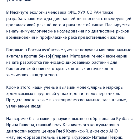
В Институте экологии человека ФИЦ УУХ СО РАН также
разрабатывают методы для ранней диагностики с последующей
профилактикой рака лёгкого и рака толстой кишки. Планируется
начать иммунологические исследования по диагностике рисков
возникновения и профилактике рака предстательной железы.
Впервые в России кузбасские ученые получили моноклональные
антитела против бензо[а]пирена. Методами генной инженерии
начата разработка ген-модифицированных растений для
биологической очистки открытых водных источников от
химических канцерогенов.
Кроме этого, наши ученые выявили молекулярные маркеры
хромосомных нарушений у шахтёров и теплоэнергетиков.
Представляете, какие высокопрофессиональные, талантливые,
увлеченные люди!
На встрече были министр науки и высшего образования Кузбасса
Ирина Ганиева, главный врач Клинического консультативно-
диагностического центра Глеб Колпинский, директор АНО
«Научно-образовательный центр «Кузбасс» Наталья Петрик,