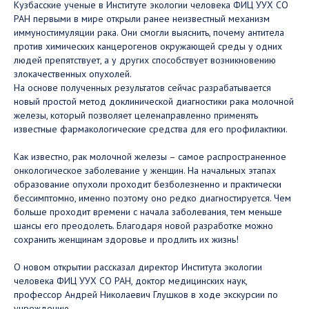
Кузбасские ученые в Институте экологии человека ФИЦ УУХ СО
РАН первыми в мире открыли ранее неизвестный механизм
иммуностимуляции рака. Они смогли выяснить, почему антитела
против химических канцерогенов окружающей среды у одних
людей препятствует, а у других способствует возникновению
злокачественных опухолей.
На основе полученных результатов сейчас разрабатывается
новый простой метод доклинической диагностики рака молочной
железы, который позволяет целенаправленно применять
известные фармакологические средства для его профилактики.
Как известно, рак молочной железы – самое распространенное
онкологическое заболевание у женщин. На начальных этапах
образование опухоли проходит безболезненно и практически
бессимптомно, именно поэтому оно редко диагностируется. Чем
больше проходит времени с начала заболевания, тем меньше
шансы его преодолеть. Благодаря новой разработке можно
сохранить женщинам здоровье и продлить их жизнь!
О новом открытии рассказал директор Института экологии
человека ФИЦ УУХ СО РАН, доктор медицинских наук,
профессор Андрей Николаевич Глушков в ходе экскурсии по
учреждению.