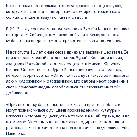
Во всех залах прослеживается тема красочных подсолнухов,
которые являются для автора символом яркого тбилисского
солнца. Эти цветы излучают свет и радость.
В 2012 году состоялся творческий вояж Зураба Константиновича
по городам Сибири, в том числе он был и в Кемерово. Тогда
кузбассовцы впервые смогли прикоснуться к его творчеству.
И вот спустя 11 лет к нам снова приехала выставка Церетели. Ее
привез полномочный представитель Зураба Константиновича,
академик Российской академии художеств Михаил Юрьевич
Шишин. Он отметил, что Зураб Константинович – это человек,
который творит всегда. «Он тонко чувствует искусство и является
ярким художником и рассказчиком. Его работы несут солнечный
свет и помогают людям освободиться от ненужных мыслей», -
добавил он.
«Приятно, что кузбассовцы, не выезжая за пределы области,
могут познакомиться с лучшими произведениями культуры и
искусства, которые существуют не только в нашей стране, но и во
всем мире. Уверены, что эта выставка подарит наслаждение и
радость всем жителям региона и его гостям», - подчеркнула Анна
Цивилева.