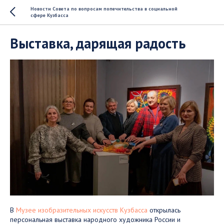
Новости Совета по вопросам попечительства в социальной
сфере Кузбасса
Выставка, дарящая радость
В
Музее изобразительных искусств Кузбасса
открылась
персональная выставка народного художника России и