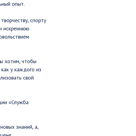
ьный опыт.
 творчеству, спорту
ли искреннюю
довольствием
Мы хотим, чтобы
как у каждого из
ализовать свой
ции «Служба
новых знаний, а,
цене.