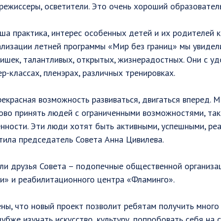
режиссеры, осветители. Это очень хороший образовател
ша практика, интерес особенных детей и их родителей к
ализации летней программы «Мир без границ» мы увиде
ишек, талантливых, открытых, жизнерадостных. Они с у
ер-классах, пленэрах, различных тренировках.
прекрасная возможность развиваться, двигаться вперед. 
во принять людей с ограниченными возможностями, так 
енности. Эти люди хотят быть активными, успешными, ре
етила председатель Совета Анна Цивилева.
ли друзья Совета – подопечные общественной организа
и» и реабилитационного центра «Фламинго».
ны, что новый проект позволит ребятам получить много 
убже изучать искусство, культуру, попробовать себя на с