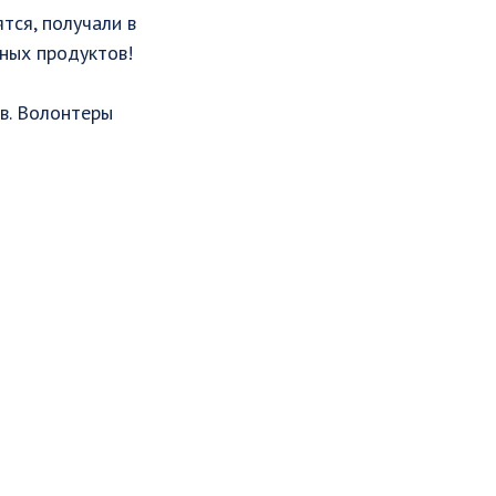
тся, получали в
зных продуктов! ⠀
в. Волонтеры