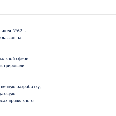
лицея №62 г.
классов на
иальной сфере
онстрировали
твенную разработку,
ыдающую
осах правильного