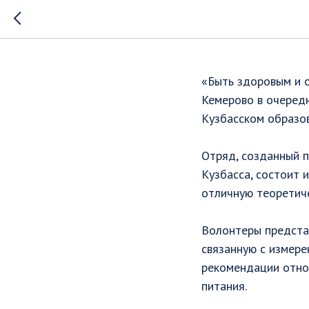
Научили 
«Быть здоровым и о
Кемерово в очередн
Кузбасском образо
Отряд, созданный п
Кузбасса, состоит 
отличную теоретиче
Волонтеры представ
связанную с измер
рекомендации относ
питания. ⠀