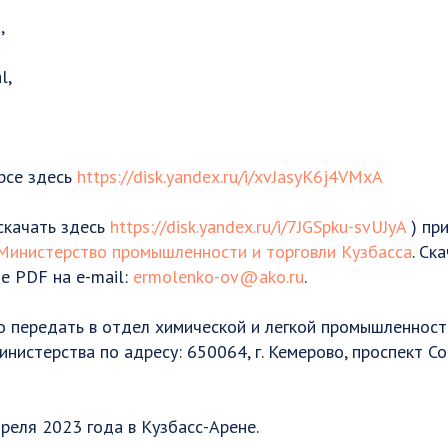
,
l,
рсе здесь
https://disk.yandex.ru/i/xvJasyK6j4VMxA
(скачать здесь
https://disk.yandex.ru/i/7JGSpku-svUJyA
) пр
Министерство промышленности и торговли Кузбасса
. Ск
е PDF на e-mail:
ermolenko-ov@ako.ru
.
о передать в отдел химической и легкой промышленност
истерства по адресу: 650064, г. Кемерово, проспект Со
реля 2023 года в Кузбасс-Арене.