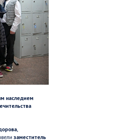
ым наследием
печительства
дорова
,
ровели
заместитель