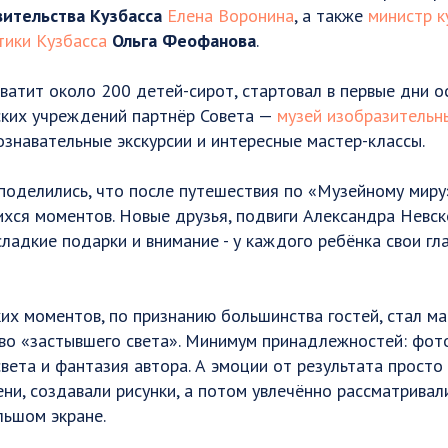
вительства Кузбасса
Елена Воронина
, а также
министр к
тики Кузбасса
Ольга Феофанова
.
ватит около 200 детей-сирот, стартовал в первые дни о
ских учреждений партнёр Совета —
музей изобразительн
знавательные экскурсии и интересные мастер-классы.
поделились, что после путешествия по «Музейному миру
ся моментов. Новые друзья, подвиги Александра Невск
ладкие подарки и внимание - у каждого ребёнка свои гл
их моментов, по признанию большинства гостей, стал ма
тво «застывшего света». Минимум принадлежностей: фот
света и фантазия автора. А эмоции от результата прост
ени, создавали рисунки, а потом увлечённо рассматрива
льшом экране.