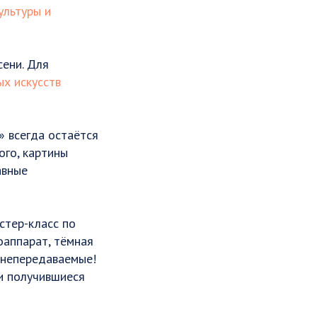
ультуры и
сени. Для
ых искусств
» всегда остаётся
ого, картины
авные
стер-класс по
оаппарат, тёмная
о непередаваемые!
ли получившиеся