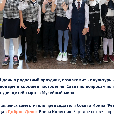
 день в радостный праздник, познакомить с культурн
 подарить хорошее настроение. Совет по вопросам по
т для детей-сирот «Музейный мир».
ообщались
заместитель председателя Совета Ирина Фё
нда
«Доброе Дело»
Елена Колесник
. Ещё две встречи п