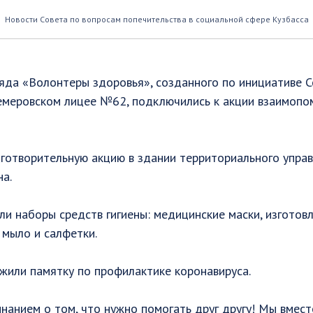
е
Новости Совета по вопросам попечительства в социальной сфере Кузбасса
яда «Волонтеры здоровья», созданного по инициативе С
кемеровском лицее №62, подключились к акции взаимоп
готворительную акцию в здании территориального упра
на. ⠀
и наборы средств гигиены: медицинские маски, изготовл
 мыло и салфетки. ⠀
жили памятку по профилактике коронавируса. ⠀
нанием о том, что нужно помогать друг другу! Мы вмест