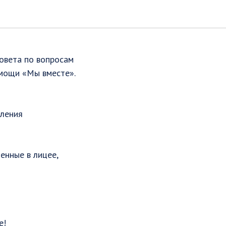
овета по вопросам
омощи «Мы вместе».
вления
енные в лицее,
е!