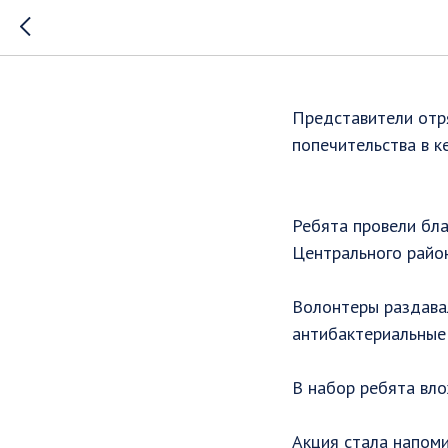
Мы вмест
Представители отр
попечительства в 
⠀
Ребята провели бла
Центрального райо
Волонтеры раздавал
антибактериальные
В набор ребята вло
Акция стала напоми