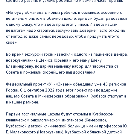
средство развить и увлечь ребенка, но и важная часть терапии.
«Не буду обманывать: новый ребенок в больнице, особенно с
негативным опытом в обычной школе, вряд ли будет радоваться
одному факту, что и здесь придется учиться. И здесь нашим
педагогам надо стараться, заслуживать доверие, часто отходить
от методик, даже самых передовых, чтобы придумать что-то
свое».
Во время экскурсии гости навестили одного из пациентов центра,
новокузнечанина Дениса Юрьева и его маму Елену
Владимировну, подарили мальчику набор для творчества от
Совета и пожелали скорейшего выздоровления.
Федеральный проект «УчимЗнаем» объединил уже 45 регионов
России. С 1 сентября 2022 года этот проект при поддержке
нашего Совета и Министерства образования Кузбасса стартует и
в нашем регионе.
Первые госпитальные школы будут открыты в Кузбасском
клиническом онкологическом диспансере (Кемерово),
Кузбасской детской клинической больнице имени профессора Ю.
Е. Малаховского (Новокузнецк), Кузбасской областной детской