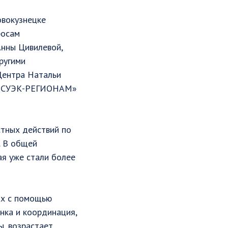
овокузнецке
росам
Анны Цивилевой,
ругими
Центра Натальи
в «СУЭК-РЕГИОНАМ»
тных действий по
. В общей
ая уже стали более
жах с помощью
нка и координация,
ы, возрастает