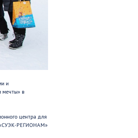
ми и
 мечты» в
ионного центра для
м «СУЭК-РЕГИОНАМ»