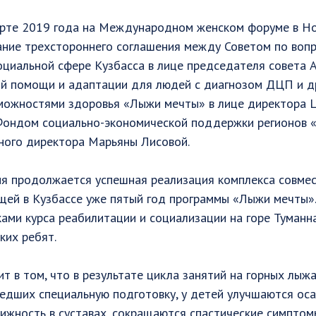
арте 2019 года на Международном женском форуме в Н
ание трехстороннего соглашения между Советом по воп
оциальной сфере Кузбасса в лице председателя совета 
й помощи и адаптации для людей с диагнозом ДЦП и д
можностями здоровья «Лыжи мечты» в лице директора 
 Фондом социально-экономической поддержки регионо
ьного директора Марьяны Лисовой.
ия продолжается успешная реализация комплекса совмес
щей в Кузбассе уже пятый год программы «Лыжи мечты»
ами курса реабилитации и социализации на горе Туманн
ких ребят.
ит в том, что в результате цикла занятий на горных лы
едших специальную подготовку, у детей улучшаются оса
ижность в суставах, сокращаются спастические симптом