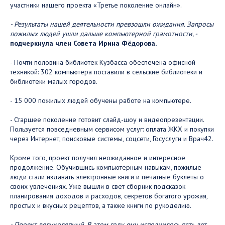
участники нашего проекта «Третье поколение онлайн».
- Результаты нашей деятельности превзошли ожидания. Запросы
пожилых людей ушли дальше компьютерной грамотности, -
подчеркнула член Совета Ирина Фёдорова.
- Почти половина библиотек Кузбасса обеспечена офисной
техникой: 302 компьютера поставили в сельские библиотеки и
библиотеки малых городов.
- 15 000 пожилых людей обучены работе на компьютере.
- Старшее поколение готовит слайд-шоу и видеопрезентации.
Пользуется повседневным сервисом услуг: оплата ЖКХ и покупки
через Интернет, поисковые системы, соцсети, Госуслуги и Врач42.
Кроме того, проект получил неожиданное и интересное
продолжение. Обучившись компьютерным навыкам, пожилые
люди стали издавать электронные книги и печатные буклеты о
своих увлечениях. Уже вышли в свет сборник подсказок
планирования доходов и расходов, секретов богатого урожая,
простых и вкусных рецептов, а также книги по рукоделию.
- Проект великолепный. В этом году ему исполнилось пять лет.