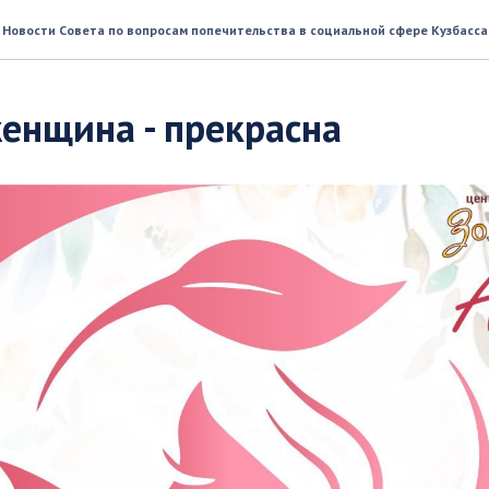
Новости Совета по вопросам попечительства в социальной сфере Кузбасса
енщина - прекрасна