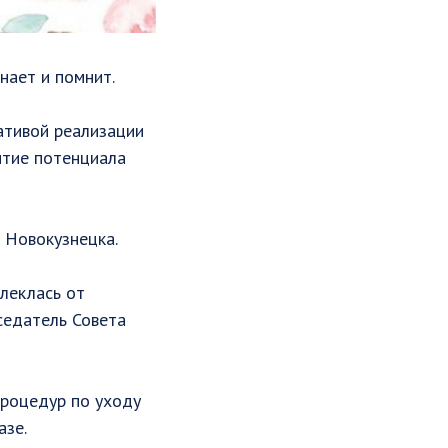
нает и помнит. ⠀
ативой реализации
ытие потенциала
и Новокузнецка. ⠀
леклась от
дседатель Совета
процедур по уходу
азе. ⠀