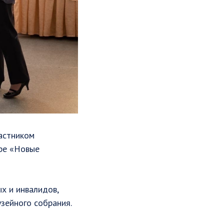
астником
ере «Новые
х и инвалидов,
зейного собрания.