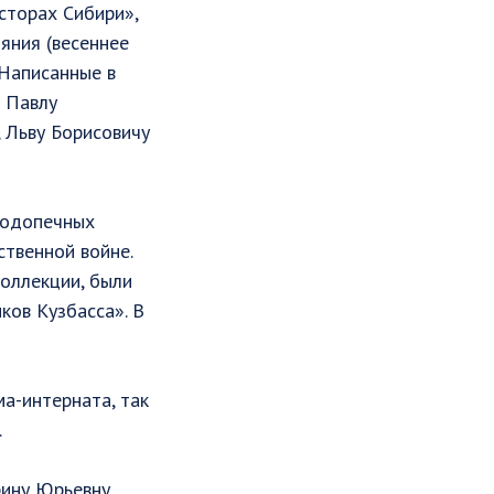
сторах Сибири»,
яния (весеннее
 Написанные в
 Павлу
, Льву Борисовичу
подопечных
твенной войне.
оллекции, были
ков Кузбасса». В
а-интерната, так
.
рину Юрьевну