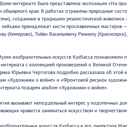
 Доме-интернате была представлена экспозиция «На про
и обширного края. В работах отражены природные состо
сени), созданные в традициях реалистической живописи.
 пейзажи принадлежат кисти прославленных мастеров —
ву (Кемерово), Тойво Васильевичу Ряннелу (Красноярск)
Музея изобразительных искусств Кузбасса познакомили 
интерната с коллекцией произведений о Великой Отечес
рина Юрьевна Чертогова подробно рассказала об этой к
ии «Художники о войне» и «Фронтовой рисунок художни
нтерната подарен альбом «Художники о войне».
тия вызывают неподдельный интерес у подопечных дом
ивающих нравится заниматься искусством и творчеством
изобразительных искусств Кузбасса и его директора Ма