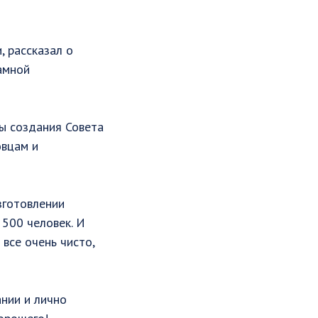
 рассказал о
амной
мы создания Совета
овцам и
зготовлении
500 человек. И
 все очень чисто,
ании и лично