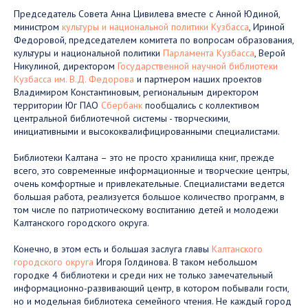
Председатель Совета Анна Цивилева вместе с Анной Юдиной,
министром
культуры и национальной политики Кузбасса
, Ириной
Федоровой, председателем комитета по вопросам образования,
культуры и национальной политики
Парламента Кузбасса
, Верой
Никулиной, директором
Государственной научной библиотеки
Кузбасса им. В.Д. Федорова
и партнером наших проектов
Владимиром Константиновым, региональным директором
территории Юг ПАО
Сбербанк
пообщались с коллективом
центральной библиотечной системы - творческими,
инициативными и высококвалифицированными специалистами.
Библиотеки Калтана – это не просто хранилища книг, прежде
всего, это современные информационные и творческие центры,
очень комфортные и привлекательные. Специалистами ведется
большая работа, реализуется большое количество программ, в
том числе по патриотическому воспитанию детей и молодежи
Калтанского городского округа.
Конечно, в этом есть и большая заслуга главы
Калтанского
городского округа
Игоря Голдинова. В таком небольшом
городке 4 библиотеки и среди них не только замечательный
информационно-развивающий центр, в котором побывали гости,
но и модельная библиотека семейного чтения. Не каждый город