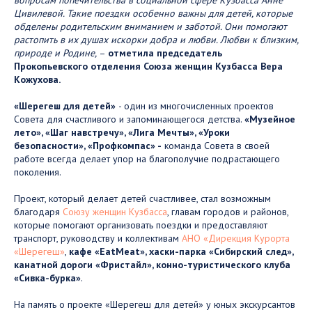
Цивилевой. Такие поездки особенно важны для детей, которые
обделены родительским вниманием и заботой. Они помогают
растопить в их душах искорки добра и любви. Любви к близким,
природе и Родине,
–
отметила председатель
Прокопьевского отделения Союза женщин Кузбасса Вера
Кожухова.
«Шерегеш для детей»
- один из многочисленных проектов
Совета для счастливого и запоминающегося детства.
«Музейное
лето», «Шаг навстречу», «Лига Мечты», «Уроки
безопасности», «Профкомпас» -
команда Совета в своей
работе всегда делает упор на благополучие подрастающего
поколения.
Проект, который делает детей счастливее, стал возможным
благодаря
Союзу женщин Кузбасса
, главам городов и районов,
которые помогают организовать поездки и предоставляют
транспорт, руководству и коллективам
АНО «Дирекция Курорта
«Шерегеш»
,
кафе «EatMeat», хаски-парка «Сибирский след»,
канатной дороги «Фристайл», конно-туристического клуба
«Сивка-бурка»
.
На память о проекте «Шерегеш для детей» у юных экскурсантов