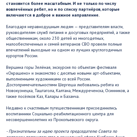
становится более масштабным. И не только по числу
вовлечённых ребят, но и по списку партнёров, которые
включаются в доброе и важное направление.
Благодаря неравнодушным людям — представителям власти,
руководителям служб питания и досуговых предприятий, а также
общественникам, около 230 детей из многодетных,
малообеспеченных и семей ветеранов СВО провели полные
впечатлений выходные на одном из лучших круглогодичных
курортов России.
Вершина горы Зелёная, экскурсия по объектам фестиваля
«Окрашено» и знакомство с десятью новыми арт-объектами,
выполненными художниками со всей России.
Достопримечательностями Шергеша любовались ребята из
Новокузнецка, Таштагола, Калтана, Междуреченска, Осинников, а
также посёлков Каз, Калары и Базанча.
Недавно к счастливым путешественникам присоединились
воспитанники Социально-реабилитационного центра для
несовершеннолетних из Прокопьевского округа.
- Признательны за идею проекта председателю Совета по
вопросам попечительства в социальной сфере Кузбасса Анне