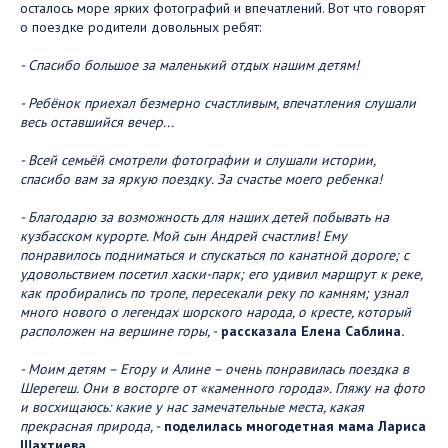
осталось море ярких фотографий и впечатлений. Вот что говорят
о поездке родители довольных ребят:
- Спасибо большое за маленький отдых нашим детям!
- Ребёнок приехал безмерно счастливым, впечатления слушали
весь оставшийся вечер...
- Всей семьёй смотрели фотографии и слушали истории,
спасибо вам за яркую поездку. За счастье моего ребенка!
- Благодарю за возможность для наших детей побывать на
кузбасском курорте. Мой сын Андрей счастлив! Ему
понравилось подниматься и спускаться по канатной дороге; с
удовольствием посетил хаски-парк; его удивил маршрут к реке,
как пробирались по тропе, пересекали реку по камням; узнал
много нового о легендах шорского народа, о кресте, который
расположен на вершине горы, -
рассказала Елена Саблина.
- Моим детям – Егору и Алине – очень понравилась поездка в
Шерегеш. Они в восторге от «каменного города». Гляжу на фото
и восхищаюсь: какие у нас замечательные места, какая
прекрасная природа, -
поделилась многодетная мама Лариса
Шахтиева.