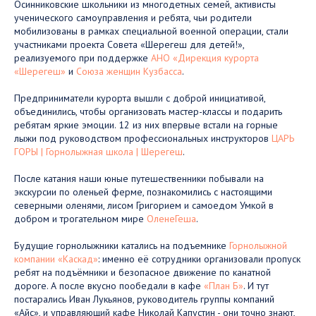
Осинниковские школьники из многодетных семей, активисты
ученического самоуправления и ребята, чьи родители
мобилизованы в рамках специальной военной операции, стали
участниками проекта Совета «Шерегеш для детей!»,
реализуемого при поддержке
АНО «Дирекция курорта
«Шерегеш»
и
Союза женщин Кузбасса
.
Предприниматели курорта вышли с доброй инициативой,
объединились, чтобы организовать мастер-классы и подарить
ребятам яркие эмоции. 12 из них впервые встали на горные
лыжи под руководством профессиональных инструкторов
ЦАРЬ
ГОРЫ | Горнолыжная школа | Шерегеш
.
После катания наши юные путешественники побывали на
экскурсии по оленьей ферме, познакомились с настоящими
северными оленями, лисом Григорием и самоедом Умкой в
добром и трогательном мире
ОленеГеша
.
Будущие горнолыжники катались на подъемнике
Горнолыжной
компании «Каскад»
: именно её сотрудники организовали пропуск
ребят на подъёмники и безопасное движение по канатной
дороге. А после вкусно пообедали в кафе
«План Б»
. И тут
постарались Иван Лукьянов, руководитель группы компаний
«Айс», и управляющий кафе Николай Капустин - они точно знают,