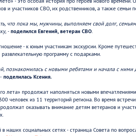
ето» - это особая история про героев нового времени.
ов и участников СВО, их родственников, а также семьи 
ть, что пока мы, мужчины, выполняем свой долг, семь
ку,
-
поделился Евгений, ветеран СВО
.
ношение - к юным участникам экскурсии. Кроме путешест
 развлекательную программу с подарками.
ой, познакомилась с новыми ребятами и начала с ними д
-
поделилась Ксения.
го лета» продолжат наполняться новыми впечатлениями.
300 человек из 11 территорий региона. Во время встреч
продолжат оказывать внимание детям ветеранов и участ
х.
в наших социальных сетях - страница Совета по вопрос