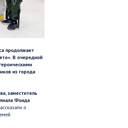
сса продолжает
ето». В очередной
 героическими
иков из города
ева
,
заместитель
лиала Фонда
рассказали о
емей.