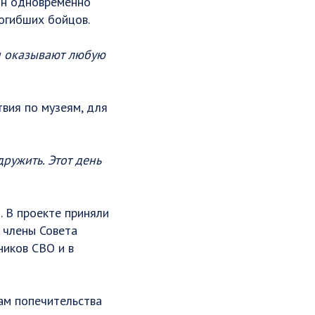
 Он одновременно
погибших бойцов.
ям оказывают любую
вия по музеям, для
ружить. Этот день
 В проекте приняли
и члены Совета
ников СВО и в
ам попечительства