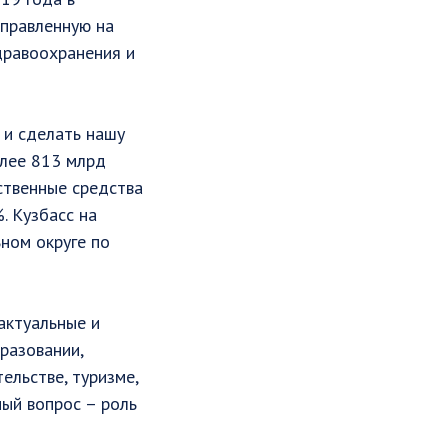
аправленную на
дравоохранения и
 и сделать нашу
олее 813 млрд
ственные средства
. Кузбасс на
ном округе по
актуальные и
разовании,
ельстве, туризме,
ный вопрос – роль