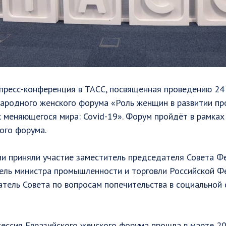
пресс-конференция в ТАСС, посвященная проведению 24 
народного женского форума «Роль женщин в развитии п
х меняющегося мира: Covid-19». Форум пройдёт в рамках 
ого форума.
ии приняли участие заместитель председателя Совета Ф
тель министра промышленности и торговли Российской Ф
тель Совета по вопросам попечительства в социальной 
ессия Евразийского женского форума прошла в марте 20