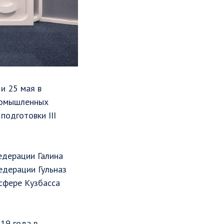
и 25 мая в
ромышленных
подготовки III
едерации Галина
едерации Гульназ
сфере Кузбасса
19 года в