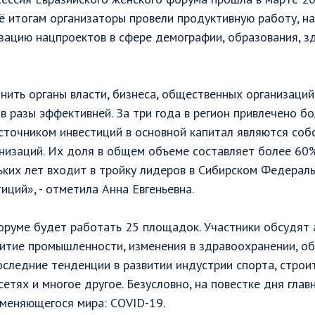
ё итогам организаторы провели продуктивную работу, н
зацию нацпроектов в сфере демографии, образования, з
ить органы власти, бизнеса, общественных организаций
в разы эффективней. За три года в регион привлечено б
сточником инвестиций в основной капитал являются соб
низаций. Их доля в общем объеме составляет более 60%
ких лет входит в тройку лидеров в Сибирском Федераль
иций», - отметила Анна Евгеньевна.
руме будет работать 25 площадок. Участники обсудят 
итие промышленности, изменения в здравоохранении, об
последние тенденции в развитии индустрии спорта, строит
сетях и многое другое. Безусловно, на повестке дня глав
 меняющегося мира: COVID-19.