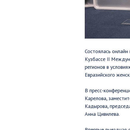
Состоялась онлайн 
Кузбассе II Между
регионов в условия
Евразийского женск
В пресс-конференц
Карелова, замести
Кадырова, председа
Анна Цивилева.
Впервые выездная с