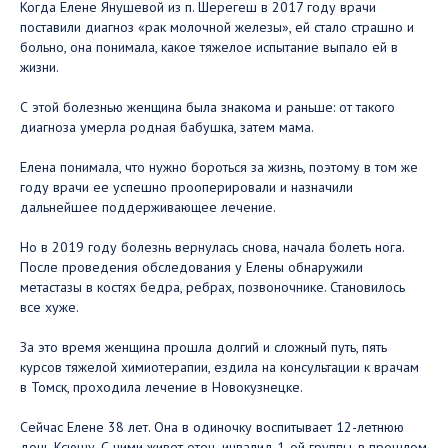
Когда Елене Янушевой из п. Шерегеш в 2017 году врачи
поставили диагноз «рак молочной железы», ей стало страшно и
больно, она понимала, какое тяжелое испытание выпало ей в
жизни.
С этой болезнью женщина была знакома и раньше: от такого
диагноза умерла родная бабушка, затем мама.
Елена понимала, что нужно бороться за жизнь, поэтому в том же
году врачи ее успешно прооперировали и назначили
дальнейшее поддерживающее лечение.
Но в 2019 году болезнь вернулась снова, начала болеть нога.
После проведения обследования у Елены обнаружили
метастазы в костях бедра, ребрах, позвоночнике. Становилось
все хуже.
За это время женщина прошла долгий и сложный путь, пять
курсов тяжелой химиотерапии, ездила на консультации к врачам
в Томск, проходила лечение в Новокузнецке.
Сейчас Елене 38 лет. Она в одиночку воспитывает 12-летнюю
дочь Ксюшу. С ними живет отец, инвалид 1-ой группы, в прошлом