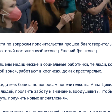
ета по вопросам попечительства прошел благотворитель
который поставил кузбассовец Евгений Гришковец.
ашены медицинские и социальные работники, те люди, к
ой зоне», работают в хосписах, домах престарелых.
седатель Совета по вопросам попечительства Анна Циви
людей, проявить заботу и внимание, воодушевить, чтоб
уть, получить новые впечатления».
попечительства по мере своей возможности тоже помога