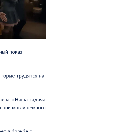
ный показ
оторые трудятся на
лева: «Наша задача
ы они могли немного
ет в борьбе с