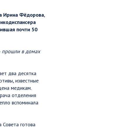
та Ирина Фёдорова
,
онкодиспансера
чившая почти 50
» прошли в домах
ает два десятка
отивы, известные
ена медикам.
врача отделения
тепло вспоминала
 Совета готова