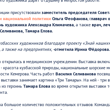
го художника дарят отдушину в непростой работе.
зиции присутствовали
заместитель председателя Сове
и национальной политики
Ольга Феофанова
, г
лавврач 
чь художника Александра Климачева
, а также
врач, ле
Селиванова, Тамара Елова.
кузбасских художников благодаря проекту «Знай наших
 а также на предприятиях, -
отметила Ирина Фёдорова.
 открылась в медицинском учреждении. Выставка включ
 - красота кузбасской природы, национальные шорские м
ости Кемерова. Часть работ
Василия Селиванова
посвящ
выставки занимает картина «Три Тамары». На ней - три 
 из героинь
Тамара Елова
во время открытия выставки 
нта.
ла большое количество положительных отзывов. Команда