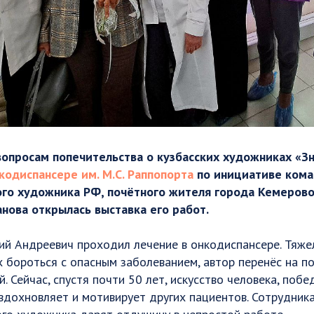
вопросам попечительства о кузбасских художниках «З
кодиспансере им. М.С. Раппопорта
по инициативе кома
го художника РФ, почётного жителя города Кемерово
нова открылась выставка его работ.
лий Андреевич проходил лечение в онкодиспансере. Тяж
 бороться с опасным заболеванием, автор перенёс на п
. Сейчас, спустя почти 50 лет, искусство человека, поб
вдохновляет и мотивирует других пациентов. Сотрудник