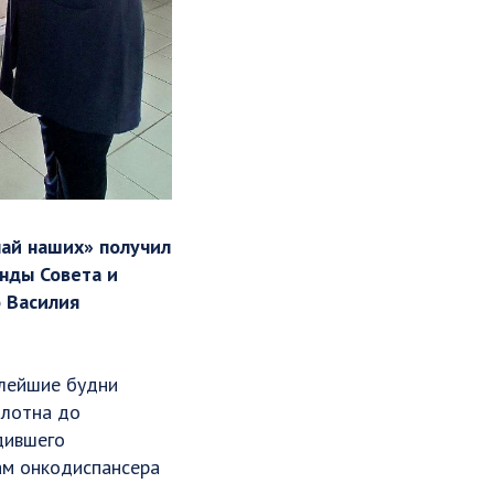
най наших» получил
нды Совета и
 Василия
елейшие будни
олотна до
едившего
ам онкодиспансера