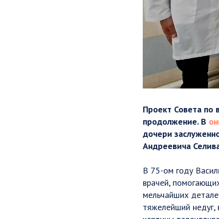
Проект Совета по 
продолжение. В
он
дочери заслуженно
Андреевича Селива
В 75-ом году Васи
врачей, помогающих
мельчайших деталей
тяжелейший недуг, 