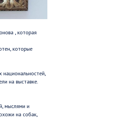
онова , которая
отен, которые
х национальностей,
ли на выставке.
й, мыслями и
охожи на собак,