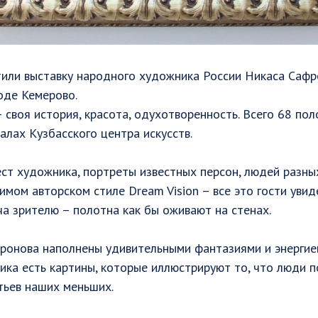
или выставку народного художника России Никаса Сафр
оде Кемерово.
 своя история, красота, одухотворенность. Всего 68 пол
алах Кузбасского центра искусств.
т художника, портреты известных персон, людей разны
имом авторском стиле Dream Vision – все это гости увиде
а зрителю – полотна как бы оживают на стенах.
ронова наполнены удивительными фантазиями и энергие
ика есть картины, которые иллюстрируют то, что люди п
тьев наших меньших.