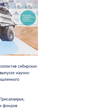
оллектив сибирских
выпуске научно-
мышленного
Присалаирья,
ых фондов