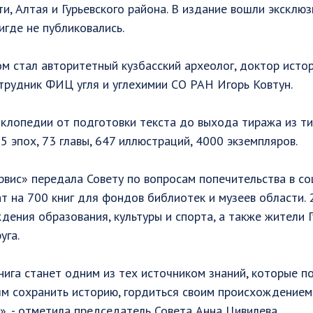
и, Алтая и Гурьевского района. В издание вошли эксклюз
игде не публиковались.
 стал авторитетный кузбасский археолог, доктор истор
трудник ФИЦ угля и углехимии СО РАН Игорь Ковтун.
клопедии от подготовки текста до выхода тиража из т
 5 эпох, 73 главы, 647 иллюстраций, 4000 экземпляров.
вис» передала Совету по вопросам попечительства в с
т на 700 книг для фондов библиотек и музеев области.
дения образования, культуры и спорта, а также жители Г
уга.
книга станет одним из тех источником знаний, которые 
м сохранить историю, гордиться своим происхождением,
», - отметила председатель Совета Анна Цивилева.