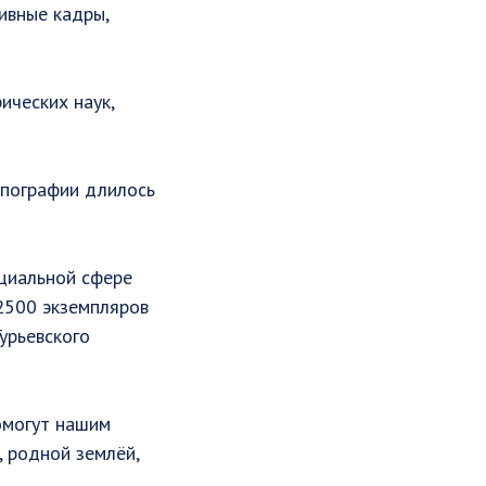
ивные кадры,
ических наук,
ипографии длилось
оциальной сфере
 2500 экземпляров
урьевского
помогут нашим
 родной землёй,