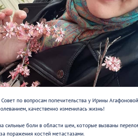
 Совет по вопросам попечительства у Ирины Агафоново
олеванием, качественно изменилась жизнь! ⠀
а сильные боли в области шеи, которые вызваны перел
за поражения костей метастазами. ⠀