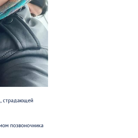
й, страдающей
омом позвоночника