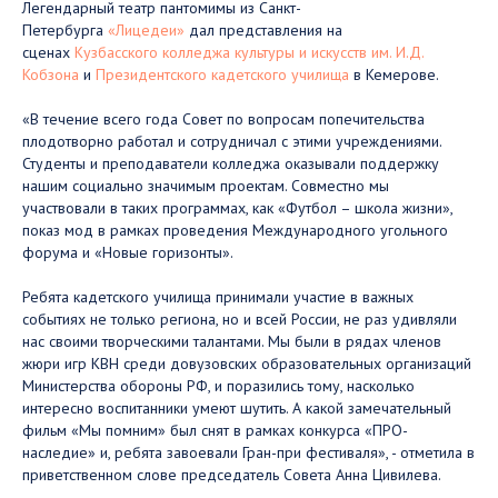
Легендарный театр пантомимы из Санкт-
Петербурга
«Лицедеи»
дал представления на
сценах
Кузбасского колледжа культуры и искусств им. И.Д.
Кобзона
и
Президентского кадетского училища
в Кемерове.
«В течение всего года Совет по вопросам попечительства
плодотворно работал и сотрудничал с этими учреждениями.
Студенты и преподаватели колледжа оказывали поддержку
нашим социально значимым проектам. Совместно мы
участвовали в таких программах, как «Футбол – школа жизни»,
показ мод в рамках проведения Международного угольного
форума и «Новые горизонты».
Ребята кадетского училища принимали участие в важных
событиях не только региона, но и всей России, не раз удивляли
нас своими творческими талантами. Мы были в рядах членов
жюри игр КВН среди довузовских образовательных организаций
Министерства обороны РФ, и поразились тому, насколько
интересно воспитанники умеют шутить. А какой замечательный
фильм «Мы помним» был снят в рамках конкурса «ПРО-
наследие» и, ребята завоевали Гран-при фестиваля», - отметила в
приветственном слове председатель Совета Анна Цивилева.