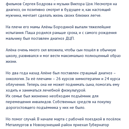
фильмов Сергея Бодрова и музыки Виктора Цоя. Несмотря на
диагноз, он позитивно смотрит в будущее и, как настоящий
мужчина, мечтает сделать жизнь своих близких легче.
На плечи его мамы Алёны Бородиной выпали тяжелейшие
испытания. Паша родился раньше срока, и с самого рождения
мальчику был поставлен диагноз ДЦП.
Алёна очень много сил вложила, чтобы сын пошёл в обычную
школу, развивался и мог вести максимально полноценный образ
жизни.
Но два года назад Алёне был поставлен страшный диагноз –
онкология. За её плечами – 26 курсов химиотерапии и 24 курса
облучения. Теперь она не может поднимать сына, помогать ему
ходить и заниматься лечебной физкультурой.
Их семье был жизненно необходим подъёмник для
перемещения инвалидов. Собственных средств на покупку
дорогостоящего подъёмника у них не было.
Но помог случай. В начале марта с рабочей поездкой в посёлок
Металлургов в Новокузнецкий район приехал Губернатор