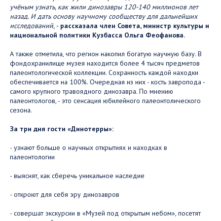
учёным узнать, как жили динозавры 120-140 миллионов лет
назад. И дать основу научному сообществу для дальнейших
исследований, -
рассказала член Совета, министр культуры и
национальной политики Кузбасса Ольга Феофанова.
А также отметила, что регион накопил богатую научную базу. В
фондохранилище музея находится более 4 тысяч предметов
палеонтологической коллекции. Сохранность каждой находки
обеспечивается на 100%. Очередная из них - кость завропода -
самого крупного травоядного динозавра. По мнению
палеонтологов, - это сенсация юбилейного палеонтолического
сезона.
За три дня гости «Динотерры»:
- узнают больше о научных открытиях и находках в
палеонтологии
- выяснят, как сберечь уникальное наследие
- откроют для себя эру динозавров
- совершат экскурсии в «Музей под открытым небом», посетят