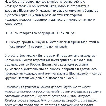
Наш Совет готовится присоединиться к группе учёных,
исследователей и общественников, которые отправятся в
деревню Шестаково. Уникальная площадка, отметил губернатор
Кузбасса
Сергей Цивилев
, развивается, как открытая
исследовательская территория для всего мирового научного
сообщества.
О нём говорят. Его обсуждают. О нём пишут.
Международный. Научный. Исторический. Яркий. Масштабный.
Уже второй. И невероятно популярный.
Это всё о фестивале «Динотерра». В предстоящие выходные
Чебулинский округ встретит 60 тысяч зрителей и около 100
ведущих учёных России. Десять лет здесь идут раскопки
динозавров. Доказано, что по биоразнообразию и доступности
проведения исследований ему нет равных. Шестаково-3 — самое
крупное местонахождение динозавров в России.
- Учёные из Кузбасса и Томска провели бурение на месте
палеонтологических раскопок, чтобы точно определить уровень
залегания мелового и юрского периодов. В этом вопросе
Кузбасс снова впереди. Никто и никогда подобного не делал.
Была изъята проба грунта, которая в дальнейшем позволит