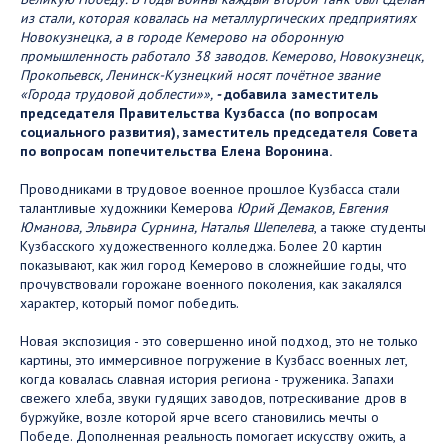
из стали, которая ковалась на металлургических предприятиях
Новокузнецка, а в городе Кемерово на оборонную
промышленность работало 38 заводов. Кемерово, Новокузнецк,
Прокопьевск, Ленинск-Кузнецкий носят почётное звание
«Города трудовой доблести»»,
-
добавила заместитель
председателя Правительства Кузбасса (по вопросам
социального развития), заместитель председателя Совета
по вопросам попечительства Елена Воронина.
Проводниками в трудовое военное прошлое Кузбасса стали
талантливые художники Кемерова
Юрий Демаков, Евгения
Юманова, Эльвира Сурнина, Наталья Шепелева
, а также студенты
Кузбасского художественного колледжа. Более 20 картин
показывают, как жил город Кемерово в сложнейшие годы, что
прочувствовали горожане военного поколения, как закалялся
характер, который помог победить.
Новая экспозиция - это совершенно иной подход, это не только
картины, это иммерсивное погружение в Кузбасс военных лет,
когда ковалась славная история региона - труженика. Запахи
свежего хлеба, звуки гудящих заводов, потрескивание дров в
буржуйке, возле которой ярче всего становились мечты о
Победе. Дополненная реальность помогает искусству ожить, а