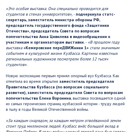
«Это особая выставка. Она специально проводится для
студентов в стенах университетов»,
-
подчеркнула статс-
секретарь, заместитель министра обороны РФ,
председатель государственного фонда «Защитники
Отечества», председатель Совета по вопросам
попечительства Анна Цивилева в видеообращении к
участникам и организаторам выставки.
-
«В прошлом году
выставка
«Кемеровские переДВИЖники 1»
стала значимым
событием в культурной жизни Кузбасса. Картины известных
региональных художников посмотрели более 12 тысяч
студентов».
Новую экспозицию первым принял опорный вуз Кузбасса. Как
отметила во время открытия
заместитель председателя
Правительства Кузбасса (по вопросам социального
развития), заместитель председателя Совета по вопросам
попечительства Елена Воронина
, выставка посвящается одной
из самых героических страниц кузбасской истории - труду людей
в тылу в годы Великой Отечественной войны.
«За каждым снарядом, за каждым метром отвоёванной земли
стоит труд миллионов людей. Кузбасс внёс большой вклад в
Великую Победу. В годы войны каждый второй танк был сделан