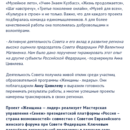
«Музейное лето», «Учим-Знаем Кузбасс», «Жизнь продолжается»,
«Шаг навстречу», «Третье поколение онлайн», «Музей для всех»,
«Культура в строю» и не только. Важно, что для каждого проекта
подбиралась команда единомышленников. А для более
качественной работы она пополнялась добровольцами и
волонтёрами.
- Активную деятельность Совета и его вклад в развитие региона
высоко оценила председатель Совета Федерации РФ Валентина
Матвиенко. Нам было дано поручение тиражировать этот опыт
на другие субъекты Российской Федерации, -
подчеркнула Анна
Цивилева.
Деятельность Совета получила живой отклик среди участниц
образовательной программы «Женщины - лидеры». Они
поблагодарили
Анну Цивилеву
и выразили готовность
перенимать результаты работы, а многие успешные проекты
намерены транслировать в своих регионах.
Проект «Женщина — лидер» реализует Мастерская
управления «Сенеж» президентской платформы «Россия –
страна возможностей» совместно с Советом Евразийского
женского форума при Совете Федерации. Ключевым
партнёром региональной программы в текущем году