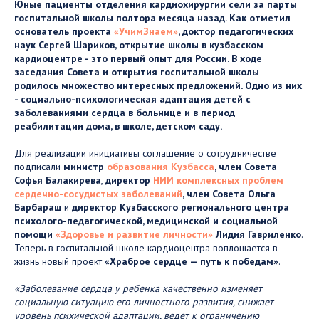
Юные пациенты отделения кардиохирургии сели за парты
госпитальной школы полтора месяца назад. Как отметил
основатель проекта
«УчимЗнаем»
, доктор педагогических
наук Сергей Шариков, открытие школы в кузбасском
кардиоцентре - это первый опыт для России. В ходе
заседания Совета и открытия госпитальной школы
родилось множество интересных предложений. Одно из них
- социально-психологическая адаптация детей с
заболеваниями сердца в больнице и в период
реабилитации дома, в школе, детском саду.
Для реализации инициативы соглашение о сотрудничестве
подписали
министр
образования Кузбасса
, член Совета
Софья Балакирева
,
директор
НИИ комплексных проблем
сердечно-сосудистых заболеваний
, член Совета Ольга
Барбараш
и
директор Кузбасского регионального центра
психолого-педагогической, медицинской и социальной
помощи
«Здоровье и развитие личности»
Лидия Гавриленко
.
Теперь в госпитальной школе кардиоцентра воплощается в
жизнь новый проект
«Храброе сердце — путь к победам»
.
«Заболевание сердца у ребенка качественно изменяет
социальную ситуацию его личностного развития, снижает
уровень психической адаптации, ведет к ограничению