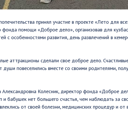
попечительства принял участие в проекте «Лето для все
 фонда помощи «Доброе дело», организовав для кузбас
й с особенностями развития, день развлечений в кеме
елые аттракционы сделали свое доброе дело. Счастливы
от души повеселились вместе со своими родителями, пол
а Александровна Колесник, директор фонда «Доброе дел
ап и бабушек нет большего счастья, чем наблюдать за 
влеклись от своей болезни, медицинских процедур и от