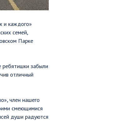
х и каждого»
ских семей,
ровском Парке
е ребятишки забыли
учив отличный
о», член нашего
своими смеющимися
 всей души радуются