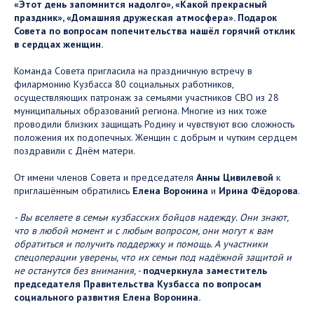
«Этот день запомнится надолго», «Какой прекрасный
праздник», «Домашняя дружеская атмосфера». Подарок
Совета по вопросам попечительства нашёл горячий отклик
в сердцах женщин.
Команда Совета пригласила на праздничную встречу в
филармонию Кузбасса 80 социальных работников,
осуществляющих патронаж за семьями участников СВО из 28
муниципальных образований региона. Многие из них тоже
проводили близких защищать Родину и чувствуют всю сложность
положения их подопечных. Женщин с добрым и чутким сердцем
поздравили с Днём матери.
От имени членов Совета и председателя
Анны Цивилевой
к
приглашённым обратились
Елена Воронина
и
Ирина Фёдорова
.
- Вы вселяете в семьи кузбасских бойцов надежду. Они знают,
что в любой момент и с любым вопросом, они могут к вам
обратиться и получить поддержку и помощь. А участники
спецоперации уверены, что их семьи под надёжной защитой и
не останутся без внимания, -
подчеркнула заместитель
председателя Правительства Кузбасса по вопросам
социального развития Елена Воронина.