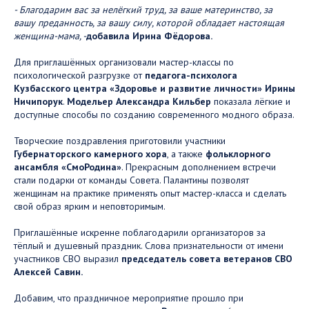
- Благодарим вас за нелёгкий труд, за ваше материнство, за
вашу преданность, за вашу силу, которой обладает настоящая
женщина-мама, -
добавила Ирина Фёдорова.
Для приглашённых организовали мастер-классы по
психологической разгрузке от
педагога-психолога
Кузбасского центра «Здоровье и развитие личности» Ирины
Ничипорук
.
Модельер
Александра Кильбер
показала лёгкие и
доступные способы по созданию современного модного образа.
Творческие поздравления приготовили участники
Губернаторского камерного хора
, а также
фольклорного
ансамбля «СмоРодина»
. Прекрасным дополнением встречи
стали подарки от команды Совета. Палантины позволят
женщинам на практике применять опыт мастер-класса и сделать
свой образ ярким и неповторимым.
Приглашённые искренне поблагодарили организаторов за
тёплый и душевный праздник. Слова признательности от имени
участников СВО выразил
председатель совета ветеранов СВО
Алексей Савин.
Добавим, что праздничное мероприятие прошло при