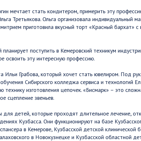
гин мечтает стать кондитером, примерить эту професси
льга Третьякова. Ольга организовала индивидуальный мас
митрием приготовила вкусный торт «Красный бархат» с
 планирует поступить в Кемеровский техникум индустри
ере освоить эту интересную профессию.
а Ильи Грабова, который хочет стать ювелиром. Под ру
обучения Сибирского колледжа сервиса и технологий Е
ю технику изготовления цепочек. «Бисмарк» – это сложн
ое сцепление звеньев.
 для детей, которые проходят длительное лечение, от
ениях Кузбасса. Они функционируют на базе Кузбасско
спансера в Кемерове, Кузбасской детской клинической 
алаховского в Новокузнецке и Кузбасской областной де