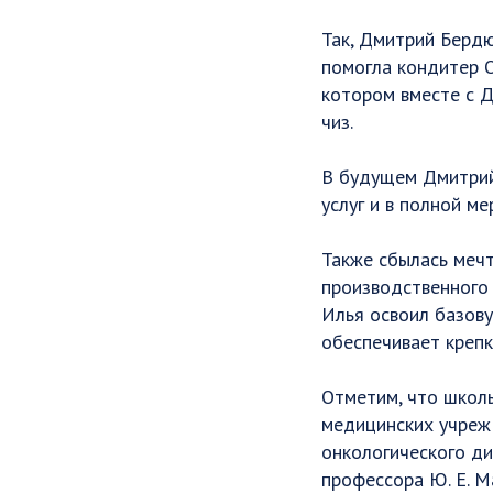
Так, Дмитрий Бердю
помогла кондитер О
котором вместе с Д
чиз.
В будущем Дмитрий
услуг и в полной м
Также сбылась мечт
производственного 
Илья освоил базову
обеспечивает крепк
Отметим, что школы
медицинских учрежд
онкологического ди
профессора Ю. Е. М