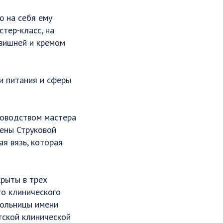
ю на себя ему
тер-класс, на
 вишней и кремом
и питания и сферы
ководством мастера
лены Струковой
ая вязь, которая
крыты в трех
го клинического
больницы имени
тской клинической