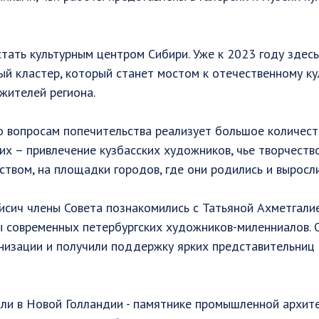
стать культурным центром Сибири. Уже к 2023 году здес
ый кластер, который станет мостом к отечественному к
жителей региона.
о вопросам попечительства реализует большое количес
них – привлечение кузбасских художников, чье творчест
твом, на площадки городов, где они родились и выросли
исич члены Совета познакомились с Татьяной Ахметгали
ы современных петербургских художников-миленниалов.
низации и получили поддержку ярких представительниц 
ли в Новой Голландии - памятнике промышленной архит