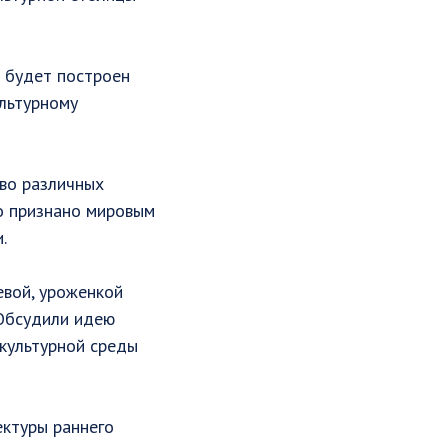
ь будет построен
ультурному
тво различных
во признано мировым
.
евой, уроженкой
 Обсудили идею
культурной среды
ектуры раннего