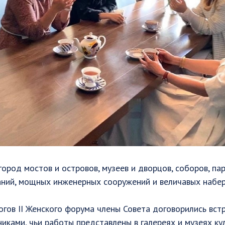
город мостов и островов, музеев и дворцов, соборов, пар
аний, мощных инженерных сооружений и величавых набе
гов II Женского форума члены Совета договорились встр
иками, чьи работы представлены в галереях и музеях ку