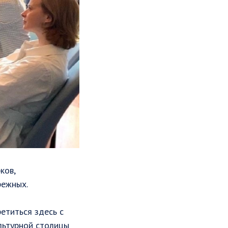
ков,
режных.
етиться здесь с
льтурной столицы