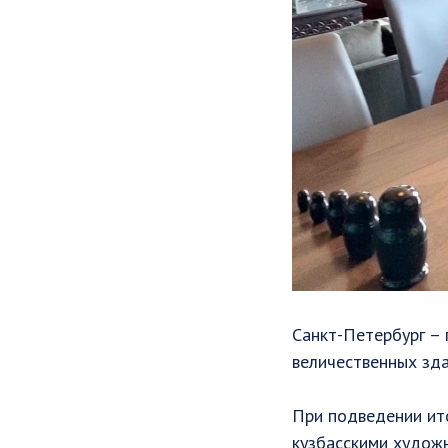
Санкт-Петербург – 
величественных зд
При подведении ито
кузбасскими художн