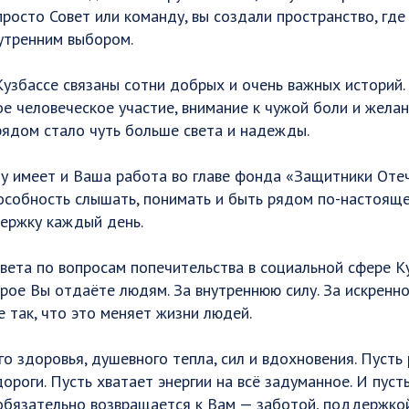
просто Совет или команду, вы создали пространство, г
утренним выбором.
узбассе связаны сотни добрых и очень важных историй.
е человеческое участие, внимание к чужой боли и желан
рядом стало чуть больше света и надежды.
у имеет и Ваша работа во главе фонда «Защитники Отеч
особность слышать, понимать и быть рядом по-настояще
держку каждый день.
вета по вопросам попечительства в социальной сфере К
орое Вы отдаёте людям. За внутреннюю силу. За искреннос
 так, что это меняет жизни людей.
о здоровья, душевного тепла, сил и вдохновения. Пусть
ороги. Пусть хватает энергии на всё задуманное. И пуст
обязательно возвращается к Вам — заботой, поддержко