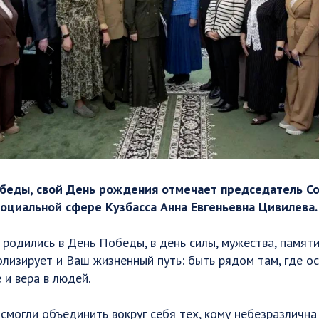
обеды, свой День рождения отмечает председатель Со
социальной сфере Кузбасса Анна Евгеньевна Цивилева.
ы родились в День Победы, в день силы, мужества, памят
олизирует и Ваш жизненный путь: быть рядом там, где 
 и вера в людей.
смогли объединить вокруг себя тех, кому небезразлична 